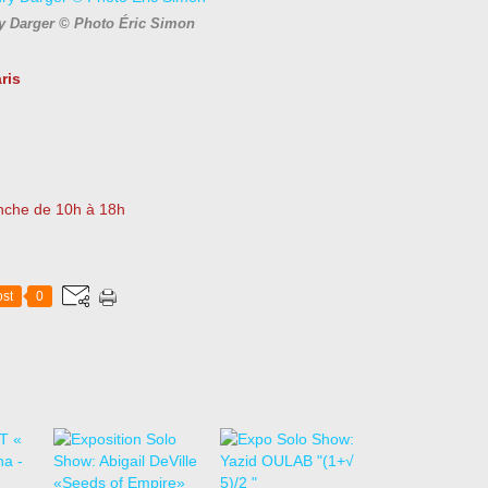
y Darger © Photo Éric Simon
ris
anche de 10h à 18h
st
0