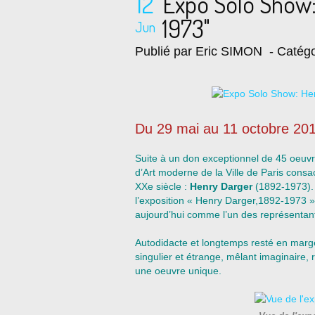
12
Expo Solo Show
1973"
Jun
Publié par Eric SIMON
- Catégo
Du 29 mai au 11 octobre 20
Suite à un don exceptionnel de 45 oeuv
d’Art moderne de la Ville de Paris consa
XXe siècle :
Henry Darger
(1892-1973). 
l’exposition « Henry Darger,1892-1973 »
aujourd’hui comme l’un des représentants
Autodidacte et longtemps resté en marg
singulier et étrange, mêlant imaginaire, 
une oeuvre unique.