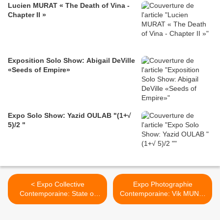
Lucien MURAT « The Death of Vina -
Chapter II »
Exposition Solo Show: Abigail DeVille
«Seeds of Empire»
Expo Solo Show: Yazid OULAB "(1+√
5)/2 "
< Expo Collective
Expo Photographie
Contemporaine: State of
Contemporaine: Vik MUNIZ
Mind, painting China now
"Album et Post- cards from
Nowhere" >