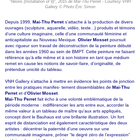
"Néons (Installation of 9)", 2015 de Maï-Thu Perret - Courtesy VHH
Gallery © Photo Éric Simon
Depuis 1999,
Mai-Thu Perret
s’attache à la production de divers
ouvrages (sculpture, aquarelle, vidéo, texte...) produits et témoins
d’une culture imaginaire, celle d’une communauté féminine et
anticapitaliste au Nouveau Mexique.
Olivier Mosset
poursuit
avec rigueur son travail de déconstruction
de la peinture débuté
dans les années 1960 au sein de BMPT. Cette peinture ne faisant
référence qu’à elle même et à son histoire en tant que médium
remet en cause les notions de savoir-faire, d’originalité, de
prétendue unicité du tableau.
VNH Gallery s’attache à mettre en évidence les points de jonction
entre les pratiques manifes- tement dissemblables de
Mai-Thu
Perret
et d’
Olivier Mosset
.
Mai-Thu Perret
fait écho à une volonté emblématique de la
période moderne : indifférencier les arts entre eux, accorder la
même valeur à un tableau de maître qu’aux arts appliqués,
concept dont le Bauhaus est une brillante illustration. Un fort
esprit de distanciation est également caractéristique des deux
artistes : décentrer la paternité d’une oeuvre sur une
communauté imaginaire, prôner “le degré zéro de l’expression”