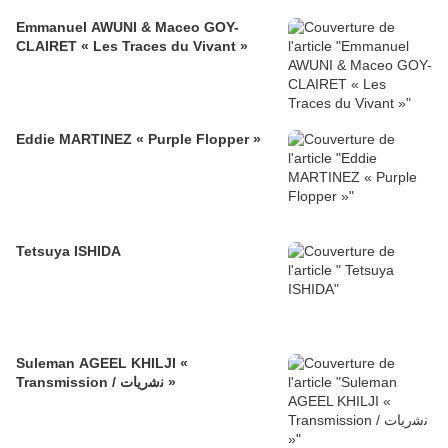
Emmanuel AWUNI & Maceo GOY-
CLAIRET « Les Traces du Vivant »
Eddie MARTINEZ « Purple Flopper »
Tetsuya ISHIDA
Suleman AGEEL KHILJI «
Transmission / ﻧﺷرﯾﺎت »