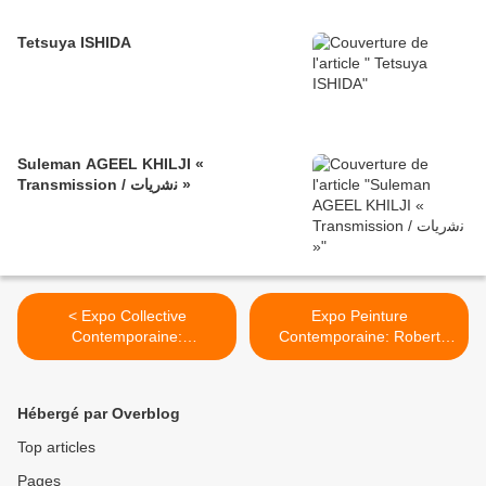
Tetsuya ISHIDA
Suleman AGEEL KHILJI «
Transmission / ﻧﺷرﯾﺎت »
< Expo Collective
Expo Peinture
Contemporaine:
Contemporaine: Robert
ARCLANDIA DREAMSTATE
COMBAS "Un été à Sète et
dans ma tête" >
Hébergé par Overblog
Top articles
Pages