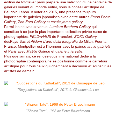
édition de fotofever paris prépare une
sélection d’une centaine de
galeries venant du monde entier, sous le conseil
artistique de
Baudoin Lebon. A noter en 2015, une présence toujours
importante de galeries japonaises avec entre autres
Emon Photo
Gallery
,
Zen Foto Gallery
et
tezukayama gallery
.
Parmi les nouveaux venus,
Lumiere Brothers Gallery
qui
constitue à ce jour la plus importante collection privée russe de
photographies,
FELD+HAUS
de Francfort,
ZOXX Gallery
desPays-Bas et
Alidem-L’arte della fotografia
de Milan. Pour la
France, Montpellier est à l’honneur avec la
galerie annie gabrielli
et Paris avec
Maëlle Galerie
et
galerie intervalle
.
Plus que jamais, ce rendez-vous international dédié à la
photographie contemporaine se positionne comme le carrefour
artistique pour tous ceux qui cherchent à découvrir et soutenir les
artistes de demain !
"Suggestions du Kathakali", 2013 de Giuseppe de Leo
"Sharon Tate", 1968 de Peter Bruechmann