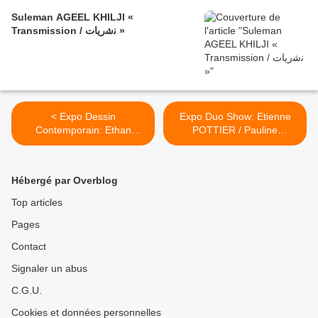
Suleman AGEEL KHILJI «
Transmission / ﻧﺷرﯾﺎت »
< Expo Dessin
Expo Duo Show: Etienne
Contemporain: Ethan
POTTIER / Pauline
MURROW "Hankering for
SARRUS "Babel" >
the Past"
Hébergé par Overblog
Top articles
Pages
Contact
Signaler un abus
C.G.U.
Cookies et données personnelles