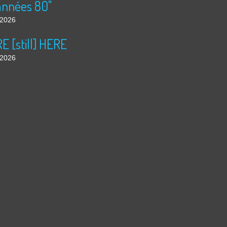
années 80"
t 2026
 [still] HERE
t 2026