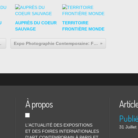
U
AUPRÈS DU COEUR
TERRITOIRE
SAUVAGE
FRONTIÈRE MONDE
itu de Boris Chouvellon
Expo Photographie Contemporaine: Fernell FRANCO "Cali clair-obscur"
À propos
Articl
L'ACTUALITÉ DES EXPOSITIONS
31 Juille
ET DES FOIRES INTERNATIONALES
D'ART CONTEMPORAIN À PARIS ET