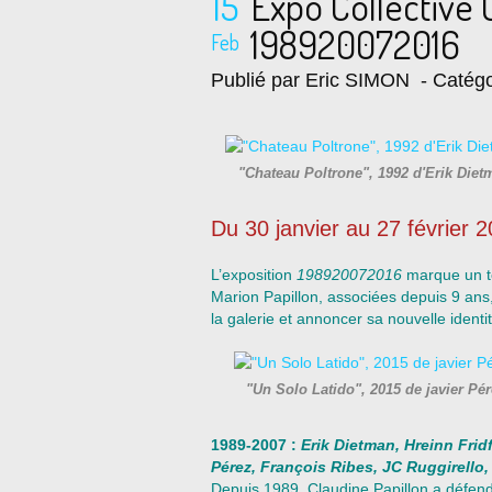
15
Expo Collective
198920072016
Feb
Publié par Eric SIMON
- Catégo
"Chateau Poltrone", 1992 d'Erik Diet
Du 30 janvier au 27 février 
L’exposition
198920072016
marque un to
Marion Papillon, associées depuis 9 ans,
la galerie et annoncer sa nouvelle identit
"Un Solo Latido", 2015 de javier Pé
1989-2007 :
Erik Dietman, Hreinn Frid
Pérez, François Ribes, JC Ruggirello,
Depuis 1989, Claudine Papillon a défend