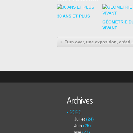
30 ANS ET PLUS
GÉOMÉTRIE D
VIVANT
Turn over, une exposition, création in s
Archives
2026
Juillet
(24)
Juin
(25)
Mai
(27)