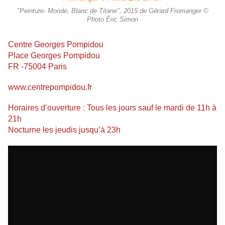
"Peinture- Monde, Blanc de Titane", 2015 de Gérard Fromanger ©
Photo Éric Simon
Centre Georges Pompidou
Place Georges Pompidou
FR -75004 Paris
www.centrepompidou.fr
Horaires d’ouverture : Tous les jours sauf le mardi de 11h à
21h
Nocturne les jeudis jusqu’à 23h