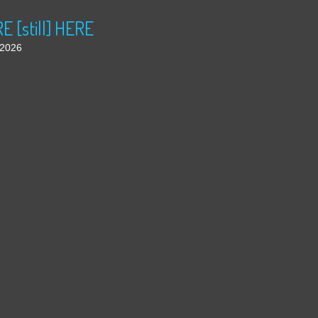
 [still] HERE
t 2026