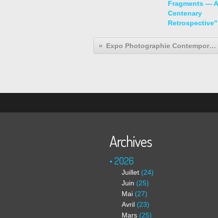
Fragments — A
Centenary
Retrospective"
Expo Photographie Contemporaine: Jean-Baptiste HUYNH "Nus & Végétaux"
Archives
2026
Juillet
(24)
Juin
(25)
Mai
(27)
Avril
(23)
Mars
(25)