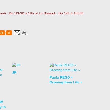
dredi : De 10h30 à 18h et Le Samedi : De 14h à 18h30
st
0
JR
Paula REGO «
Drawing from Life »
OW
y in