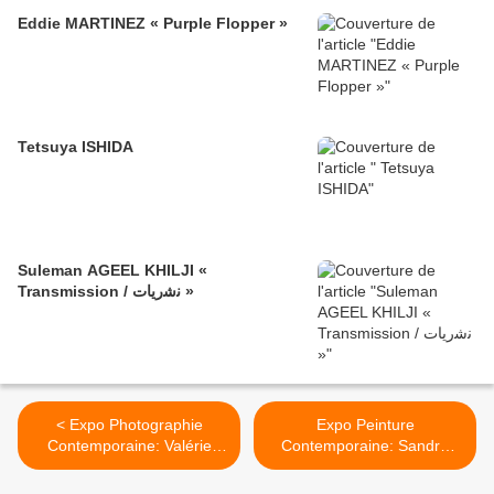
Eddie MARTINEZ « Purple Flopper »
Tetsuya ISHIDA
Suleman AGEEL KHILJI «
Transmission / ﻧﺷرﯾﺎت »
< Expo Photographie
Expo Peinture
Contemporaine: Valérie
Contemporaine: Sandro
BELIN "All Star"
KOPP "Take Time" >