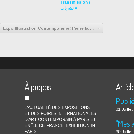
Transmission /
ﻧﺷرﯾﺎت »
Expo Illustration Contemporaine: Pierre la Police "Mondo Thémistecle"
À propos
Articl
L'ACTUALITÉ DES EXPOSITIONS
31 Juille
ET DES FOIRES INTERNATIONALES
D'ART CONTEMPORAIN À PARIS ET
"Mes 
EN ÎLE-DE-FRANCE. EXHIBITION IN
PARIS
30 Juille