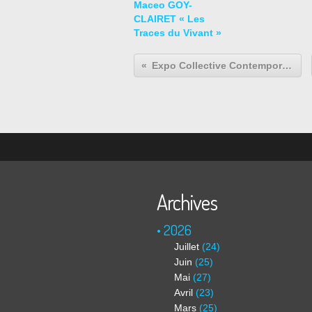
Maceo GOY-
CLAIRET « Les
Traces du Vivant »
Expo Collective Contemporaine: PAPERWORKS
Archives
2026
Juillet
(24)
Juin
(25)
Mai
(27)
Avril
(23)
Mars
(25)