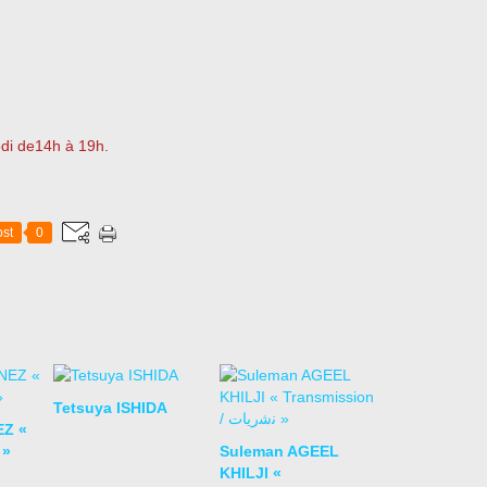
edi de14h à 19h.
st
0
Tetsuya ISHIDA
EZ «
 »
Suleman AGEEL
KHILJI «