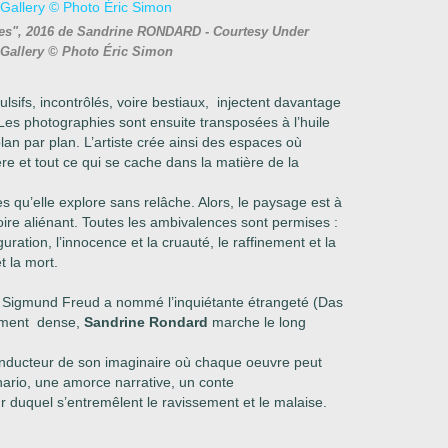
ues", 2016 de Sandrine RONDARD - Courtesy Under
 Gallery © Photo Éric Simon
ulsifs, incontrôlés, voire bestiaux, injectent davantage
 Les photographies
sont ensuite transposées à l’huile
 plan par
plan.
L’artiste crée ainsi des espaces où
ère
et tout ce qui se cache dans la matière de la
s qu’elle explore sans relâche. Alors, le paysage
est à
voire aliénant. Toutes les ambivalences
sont permises :
 figuration, l’innocence et la cruauté, le raffinement et la
et la mort.
 Sigmund Freud a nommé l’inquiétante étrangeté (Das
mement
dense,
Sandrine Rondard
marche le long
nducteur de son imaginaire où chaque oeuvre peut
nario, une amorce narra
tive, un conte
ur du
quel s’entremêlent le ravissement et le malaise.