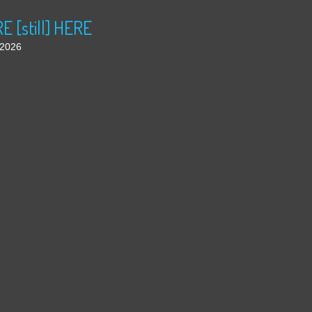
 [still] HERE
t 2026