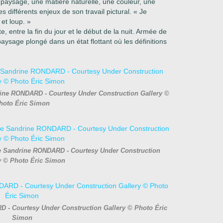
n paysage, une ma
tière naturelle, une couleur, une
s diffé
rents enjeux de son travail pictural. « Je
n
et loup. »
 entre la fin du jour et le début
de la nuit. Armée de
e paysage plongé
dans un état flottant où les définitions
rine RONDARD - Courtesy Under Construction Gallery ©
hoto Éric Simon
de Sandrine RONDARD - Courtesy Under Construction
y © Photo Éric Simon
D - Courtesy Under Construction Gallery © Photo Éric
Simon