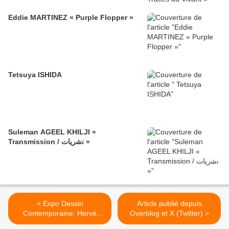
Eddie MARTINEZ « Purple Flopper »
Tetsuya ISHIDA
Suleman AGEEL KHILJI «
Transmission / ﻧﺷرﯾﺎت »
< Expo Dessin
Article publié depuis
Contemporaine: Hervé
Overblog et X (Twitter) >
HEUZÉ " Mythologies "