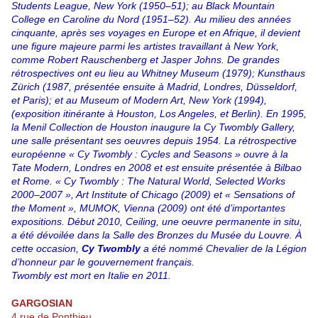
Students League, New York (1950–51); au Black Mountain
College en Caroline du Nord (1951–52).
Au milieu des années
cinquante, après ses voyages en Europe et en Afrique, il devient
une figure majeure parmi les artistes travaillant à New York,
comme Robert Rauschenberg et Jasper Johns. De grandes
rétrospectives ont eu lieu au Whitney Museum (1979); Kunsthaus
Zürich (1987, présentée ensuite à Madrid, Londres, Düsseldorf,
et Paris); et au Museum of Modern Art, New York (1994),
(exposition itinérante à Houston, Los Angeles, et Berlin). En 1995,
la Menil Collection de Houston inaugure la Cy Twombly Gallery,
une salle présentant ses oeuvres depuis 1954. La rétrospective
européenne « Cy Twombly : Cycles and Seasons » ouvre à la
Tate Modern, Londres en 2008 et est ensuite présentée à Bilbao
et Rome.
« Cy Twombly : The Natural World, Selected Works
2000–2007 », Art Institute of Chicago (2009) et « Sensations of
the Moment », MUMOK, Vienna (2009) ont été d’importantes
expositions.
Début 2010, Ceiling, une oeuvre permanente in situ,
a été dévoilée dans la Salle des Bronzes du Musée du Louvre. À
cette occasion,
Cy Twombly
a été nommé Chevalier de la Légion
d’honneur par le gouvernement français.
Twombly est mort en Italie en 2011.
GARGOSIAN
4 rue de Ponthieu