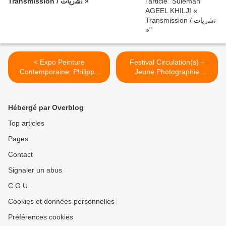
Transmission / ﻧﺷرﯾﺎت »
< Expo Peinture
Festival Circulation(s) –
Contemporaine: Philippe
Jeune Photographie
COGNÉE « Crowds »
Européenne 2017 >
Hébergé par Overblog
Top articles
Pages
Contact
Signaler un abus
C.G.U.
Cookies et données personnelles
Préférences cookies