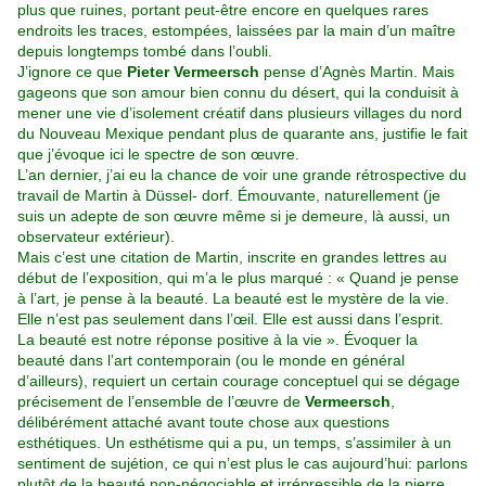
plus que ruines, portant peut-être
encore en quelques rares
endroits les traces, estompées, laissées par
la main d’un maître
depuis longtemps tombé dans l’oubli.
J’ignore ce que
Pieter Vermeersch
pense d’Agnès Martin. Mais
gageons
que son amour bien connu du désert, qui la conduisit à
mener une vie
d’isolement créatif dans plusieurs villages du nord
du Nouveau Mexique
pendant plus de quarante ans, justifie le fait
que j’évoque ici le spectre de
son œuvre.
L’an dernier, j’ai eu la chance de voir une grande rétrospective
du
travail de Martin à Düssel- dorf. Émouvante, naturellement (je
suis un
adepte de son œuvre même si je demeure, là aussi, un
observateur
extérieur).
Mais c’est une citation de Martin, inscrite en grandes lettres
au
début de l’exposition, qui m’a le plus marqué : « Quand je pense
à
l’art, je pense à la beauté. La beauté est le mystère de la vie.
Elle n’est
pas seulement dans l’œil. Elle est aussi dans l’esprit.
La beauté est notre
réponse positive à la vie ». Évoquer la
beauté dans l’art contemporain (ou
le monde en général
d’ailleurs), requiert un certain courage conceptuel
qui se dégage
précisement de l’ensemble de l’œuvre de
Vermeersch
,
délibérément attaché avant toute chose aux questions
esthétiques. Un esthétisme qui a pu, un temps, s’assimiler à un
sentiment de sujétion,
ce qui n’est plus le cas aujourd’hui: parlons
plutôt de la beauté non-négociable et irrépressible de la pierre.