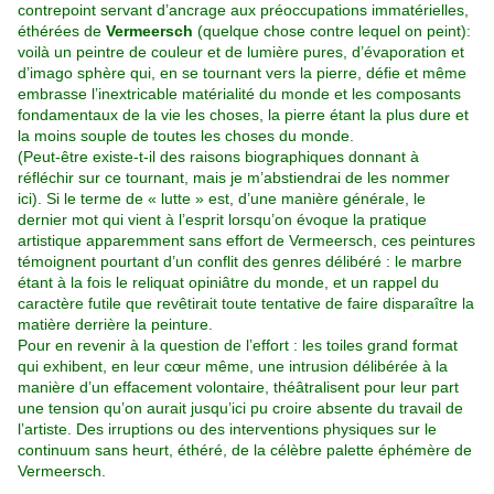
contrepoint servant d’ancrage aux préoccupations immatérielles,
éthérées de
Vermeersch
(quelque chose contre lequel on peint):
voilà un peintre de couleur et de lumière pures, d’évaporation et
d’imago sphère qui, en se tournant vers la pierre, défie et même
embrasse l’inextricable matérialité du monde et les composants
fondamentaux de la vie les choses, la pierre étant la plus dure et
la moins souple de toutes les choses du monde.
(Peut-être existe-t-il des raisons biographiques donnant à
réfléchir sur ce tournant, mais je m’abstiendrai de les nommer
ici). Si le terme de « lutte » est, d’une manière générale, le
dernier mot qui vient à l’esprit lorsqu’on évoque la pratique
artistique apparemment sans effort de Vermeersch, ces peintures
témoignent pourtant d’un conflit des genres délibéré : le marbre
étant à la fois le reliquat opiniâtre du monde, et un rappel du
caractère futile que revêtirait toute tentative de faire disparaître la
matière derrière la peinture.
Pour en revenir à la question de l’effort : les toiles grand format
qui exhibent, en leur cœur même, une intrusion délibérée à la
manière d’un effacement volontaire, théâtralisent pour leur part
une tension qu’on aurait jusqu’ici pu croire absente du travail de
l’artiste. Des irruptions ou des interventions physiques sur le
continuum sans heurt, éthéré, de la célèbre palette éphémère de
Vermeersch.