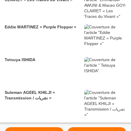
Eddie MARTINEZ « Purple Flopper »
Tetsuya ISHIDA
Suleman AGEEL KHILJI «
Transmission / ﻧﺷرﯾﺎت »