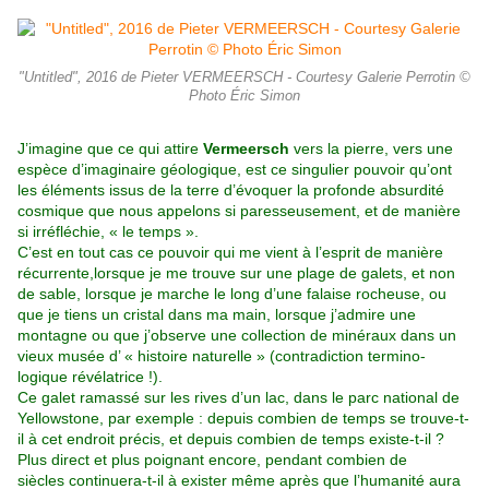
"Untitled", 2016 de Pieter VERMEERSCH - Courtesy Galerie Perrotin ©
Photo Éric Simon
J’imagine que ce qui attire
Vermeersch
vers la pierre, vers une
espèce
d’imaginaire géologique, est ce singulier pouvoir qu’ont
les éléments
issus de la terre d’évoquer la profonde absurdité
cosmique que nous
appelons si paresseusement, et de manière
si irréfléchie, « le temps ».
C’est en tout cas ce pouvoir qui me vient à l’esprit de manière
récurrente,lorsque je me trouve sur une plage de galets, et non
de sable, lorsque
je marche le long d’une falaise rocheuse, ou
que je tiens un cristal dans
ma main, lorsque j’admire une
montagne ou que j’observe une collection
de minéraux dans un
vieux musée d’ « histoire naturelle » (contradiction
termino-
logique révélatrice !).
Ce galet ramassé sur les rives d’un lac,
dans le parc national de
Yellowstone, par exemple : depuis combien de
temps se trouve-t-
il à cet endroit précis, et depuis combien de temps
existe-t-il ?
Plus direct et plus poignant encore, pendant combien de
siècles continuera-t-il à exister même après que l’humanité aura