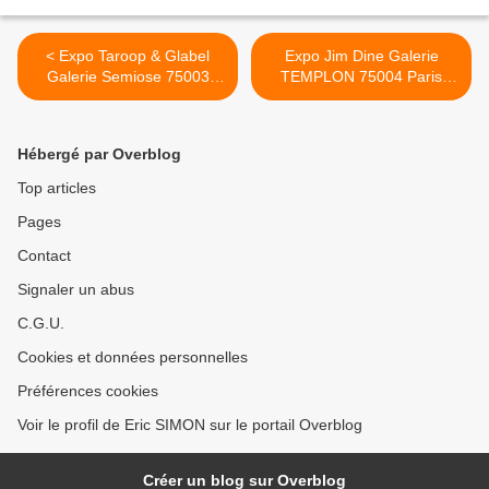
< Expo Taroop & Glabel
Expo Jim Dine Galerie
Galerie Semiose 75003
TEMPLON 75004 Paris
Paris
#actuart#expoaparis#exhibi
#actuart#expoaparis#exhibi
tioninparis#jimdine# >
tioninparis#taroop&glabel
Hébergé par Overblog
Top articles
Pages
Contact
Signaler un abus
C.G.U.
Cookies et données personnelles
Préférences cookies
Voir le profil de Eric SIMON sur le portail Overblog
Créer un blog sur Overblog