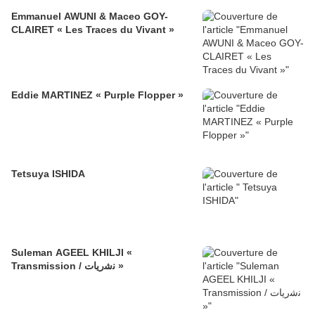
Emmanuel AWUNI & Maceo GOY-
CLAIRET « Les Traces du Vivant »
Eddie MARTINEZ « Purple Flopper »
Tetsuya ISHIDA
Suleman AGEEL KHILJI «
Transmission / ﻧﺷرﯾﺎت »