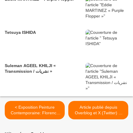
Tetsuya ISHIDA
Suleman AGEEL KHILJI «
Transmission / ﻧﺷرﯾﺎت »
< Exposition Peinture
Article publié depuis
Contemporaine: Florence
Overblog et X (Twitter) et
OBRECHT « Folklores »
LK >