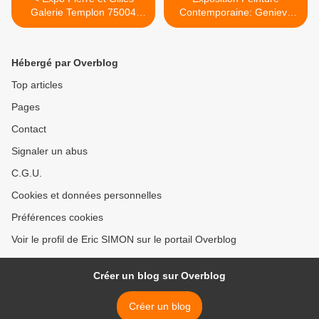
Galerie Templon 75004
Contemporaine: Genieve
Paris #actuart#pierreetgilles
FIGGIS « Wish you were
#expoaparis
here » >
#exhibitioninparis
Hébergé par Overblog
Top articles
Pages
Contact
Signaler un abus
C.G.U.
Cookies et données personnelles
Préférences cookies
Voir le profil de Eric SIMON sur le portail Overblog
Créer un blog sur Overblog
Créer un blog