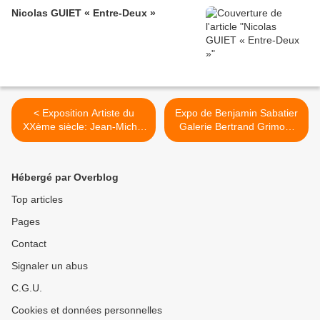
Nicolas GUIET « Entre-Deux »
< Exposition Artiste du
Expo de Benjamin Sabatier
XXème siècle: Jean-Michel
Galerie Bertrand Grimont
ATLAN
75003 Paris
#actuart#galeriebertrandgri
mont
Hébergé par Overblog
#expoaparis#exhibitioninpar
is >
Top articles
Pages
Contact
Signaler un abus
C.G.U.
Cookies et données personnelles