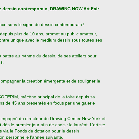
 le dessin contemporain, DRAWING NOW Art Fair
lace sous le signe du dessin contemporain !
epuis plus de 10 ans, promet au public amateur,
contre unique avec le medium dessin sous toutes ses
 battre au rythme du dessin, de ses ateliers pour
s.
mpagner la création émergente et de souligner le
SOFERIM, mécène principal de la foire depuis sa
oins de 45 ans présentés en focus par une galerie
ccompagné du directeur du Drawing Center New York et
s le premier jour afin de choisir le lauréat. L’artiste
s via le Fonds de dotation pour le dessin
on personnelle l’année suivante.