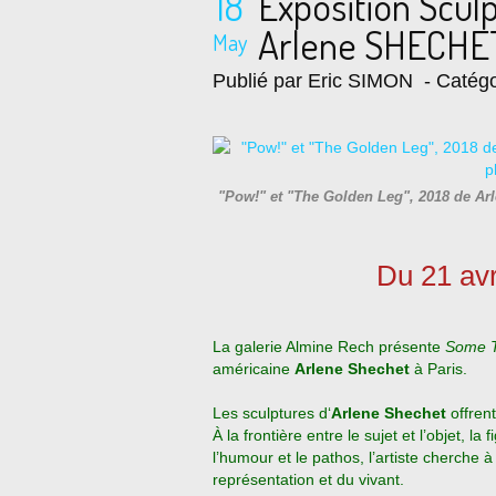
18
Exposition Scul
Arlene SHECHET
May
Publié par Eric SIMON
- Catégo
"Pow!" et "The Golden Leg", 2018 de A
Du 21 avr
La galerie Almine Rech présente
Some T
américaine
Arlene Shechet
à Paris.
Les sculptures d‘
Arlene Shechet
offren
À la frontière entre le sujet et l’objet, la 
l’humour et le pathos, l’artiste cherche à 
représentation et du vivant.