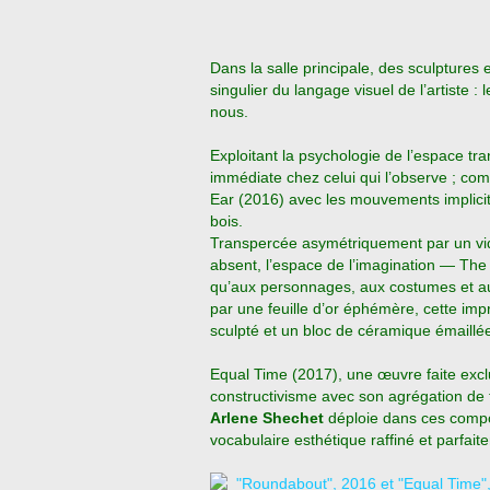
Dans la salle principale, des sculpture
singulier du langage visuel de l’artiste 
nous.
Exploitant la psychologie de l’espace t
immédiate chez celui qui l’observe ; com
Ear (2016) avec les mouvements implicit
bois.
Transpercée asymétriquement par un vide l
absent, l’espace de l’imagination — The B
qu’aux personnages, aux costumes et au
par une feuille d’or éphémère, cette imp
sculpté et un bloc de céramique émaillé
Equal Time (2017), une œuvre faite exclu
constructivisme avec son agrégation d
Arlene Shechet
déploie dans ces comp
vocabulaire esthétique raffiné et parfait