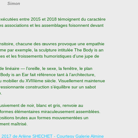
Simon
s exécutées entre 2015 et 2018 témoignent du caractère
: les associations et les assemblages foisonnent devant
ransitoire, chacune des œuvres provoque une empathie
me par exemple, la sculpture intitulée The Body is an
es et les froissements humoristiques d’une jupe de
inéaire — l’oreille, le sexe, la fenêtre, le plan
ody is an Ear fait référence tant à l’architecture,
 mobilier du XVIIIème siècle.
Visuellement maintenue
ressionnante construction s’équilibre sur un sabot
e.
sivement de noir, blanc et gris, renvoie au
e formes élémentaires miraculeusement assemblées.
ositions brutes aux formes mouvementées un
ement maîtrisé.