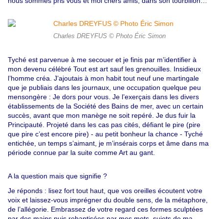
nous sommes pris vous et moi chers amis, dans son tourbillon…
Charles DREYFUS © Photo Éric Simon
Tyché est parvenue à me secouer et je finis par m’identifier à
mon devenu célébré Tout est art sauf les grenouilles. Insidieux
l’homme créa. J’ajoutais à mon habit tout neuf une martingale
que je publiais dans les journaux, une occupation quelque peu
mensongère : Je dors pour vous. Je l’exerçais dans les divers
établissements de la Société des Bains de mer, avec un certain
succès, avant que mon manège ne soit repéré. Je dus fuir la
Principauté. Projeté dans les cas pas cités, défiant le pire (pire
que pire c’est encore pire) - au petit bonheur la chance - Tyché
entichée, un temps s’aimant, je m’insérais corps et âme dans ma
période connue par la suite comme Art au gant.
A la question mais que signifie ?
Je réponds : lisez fort tout haut, que vos oreilles écoutent votre
voix et laissez-vous imprégner du double sens, de la métaphore,
de l’allégorie. Embrassez de votre regard ces formes sculptées
par des mains puis rebaptisées par mes mots, sujets de ma