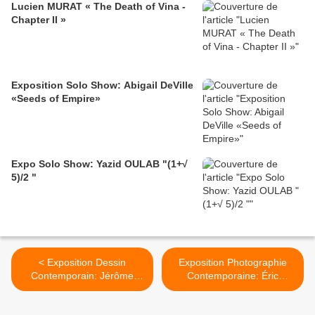
Lucien MURAT « The Death of Vina -
Chapter II »
Exposition Solo Show: Abigail DeVille
«Seeds of Empire»
Expo Solo Show: Yazid OULAB "(1+√
5)/2 "
< Exposition Dessin
Exposition Photographie
Contemporain: Jérôme
Contemporaine: Éric
ZONDER «Des Homo
RONDEPIERRE « F.I.J. » >
Sapiens»