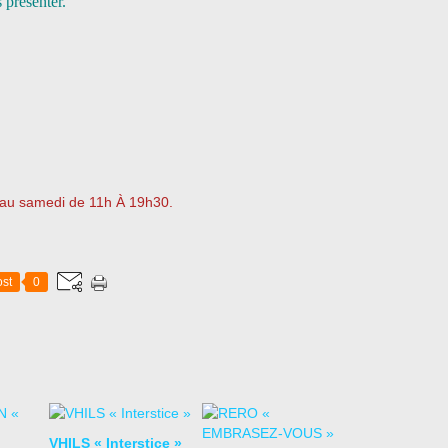
 présenter.
i au samedi de 11h À 19h30.
st
0
VHILS « Interstice »