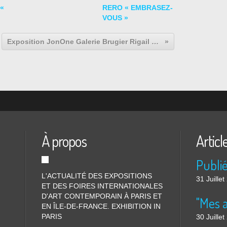
 «
RERO « EMBRASEZ-
VOUS »
Exposition JonOne Galerie Brugier Rigail 75003 Paris #actuart#exhibitioninparis #expoaparis #expoparis #jonone
À propos
Articl
L'ACTUALITÉ DES EXPOSITIONS
31 Juille
ET DES FOIRES INTERNATIONALES
D'ART CONTEMPORAIN À PARIS ET
"Mes 
EN ÎLE-DE-FRANCE. EXHIBITION IN
PARIS
30 Juille