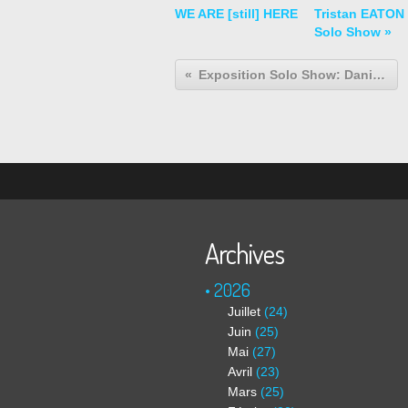
WE ARE [still] HERE
Tristan EATON
Solo Show »
Exposition Solo Show: Daniel POMMEREULLE "Je traverse, et nous restons..."
Archives
2026
Juillet
(24)
Juin
(25)
Mai
(27)
Avril
(23)
Mars
(25)