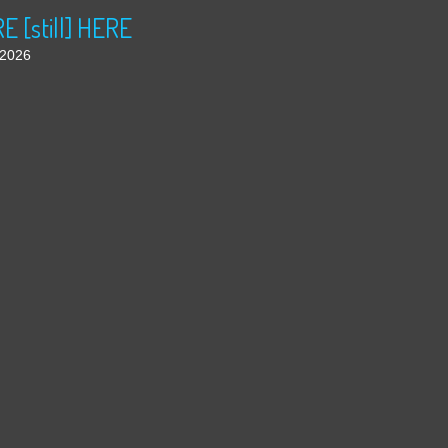
 [still] HERE
t 2026