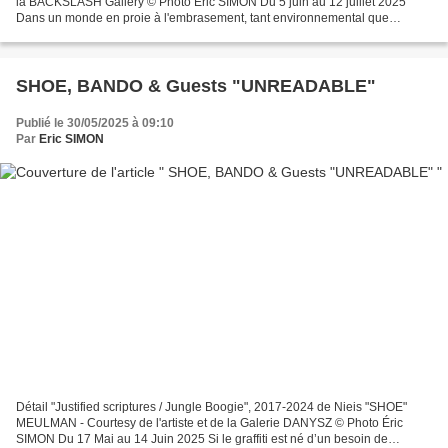
la BACKSLASH Gallery © Photo Éric SIMON Du 5 juin au 12 juillet 2025
Dans un monde en proie à l'embrasement, tant environnemental que
sociopolitique, EMBRASEZ-VOUS la nouvelle...
SHOE, BANDO & Guests "UNREADABLE"
Publié le 30/05/2025 à 09:10
Par
Eric SIMON
Détail "Justified scriptures / Jungle Boogie", 2017-2024 de Nieis "SHOE"
MEULMAN - Courtesy de l'artiste et de la Galerie DANYSZ © Photo Éric
SIMON Du 17 Mai au 14 Juin 2025 Si le graffiti est né d’un besoin de