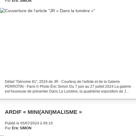
Par
Eric SIMON
Détail "Génome #1", 2024 de JR - Courtesy de l'artiste et de la Galerie
PERROTIN - Paris © Photo Éric Simon Du 7 juin au 27 juillet 2024 La galerie
est heureuse de présenter Dans La Lumière, la quatrième exposition de JR
à la galerie de Paris et sa treizième...
ARDIF « MINI(ANI)MALISME »
Publié le 05/07/2024 à 09:10
Par
Eric SIMON