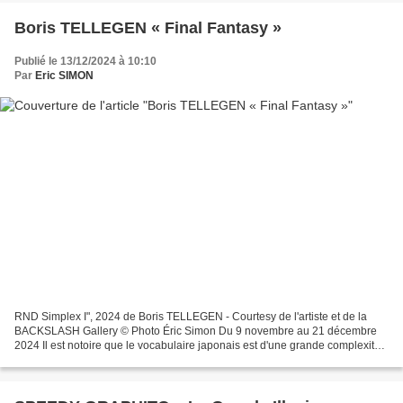
Boris TELLEGEN « Final Fantasy »
Publié le 13/12/2024 à 10:10
Par
Eric SIMON
RND Simplex I", 2024 de Boris TELLEGEN - Courtesy de l'artiste et de la
BACKSLASH Gallery © Photo Éric Simon Du 9 novembre au 21 décembre
2024 Il est notoire que le vocabulaire japonais est d'une grande complexité
et riche de mots qui sont difficilement...