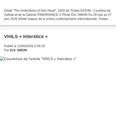
Détail "The Avdentures of Gun Head", 2026 de Tristan EATON - Courtesy de
l'artiste et de la Galerie ITINERRANCE © Photo Éric SIMON Du 28 mai au 27
juin 2026 Artiste majeur de la scène contemporaine internationale, Tristan
Eaton développe depuis plus...
VHILS « Interstice »
Publié le 12/06/2026 à 09:10
Par
Eric SIMON