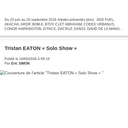
Du 20 juin au 20 septembre 2026 Artistes présentés (ées) : ADD FUEL,
AKACHA, ARDIF, BOM.K, BTOY, CLET ABRAHAM, CODEX URBANUS,
CONOR HARRINGTON, D*FACE, DACRUZ, DAN23, DAVID DE LA MANO,
DEYAA, EL MAC, EL SEED, EVAZESIR, FAFI, FAILE, FENX, FKDL, HERA,
HOM,...
Tristan EATON « Solo Show »
Publié le 18/06/2026 à 09:10
Par
Eric SIMON