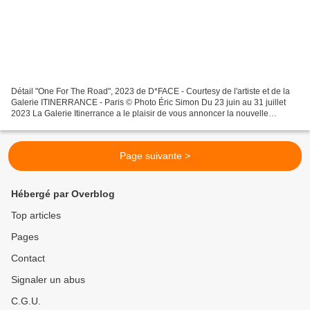
Détail "One For The Road", 2023 de D*FACE - Courtesy de l'artiste et de la
Galerie ITINERRANCE - Paris © Photo Éric Simon Du 23 juin au 31 juillet
2023 La Galerie Itinerrance a le plaisir de vous annoncer la nouvelle
exposition de D*Face : Target Fixation,...
Page suivante >
Hébergé par Overblog
Top articles
Pages
Contact
Signaler un abus
C.G.U.