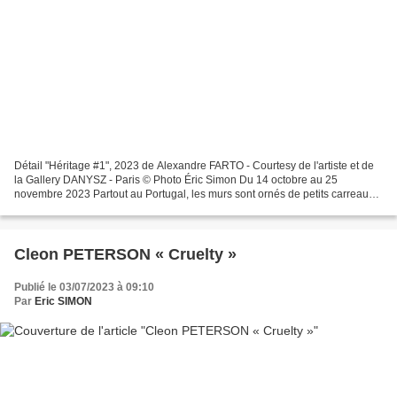
Détail "Héritage #1", 2023 de Alexandre FARTO - Courtesy de l'artiste et de
la Gallery DANYSZ - Paris © Photo Éric Simon Du 14 octobre au 25
novembre 2023 Partout au Portugal, les murs sont ornés de petits carreaux
bleus et blancs qui resplendissent....
Cleon PETERSON « Cruelty »
Publié le 03/07/2023 à 09:10
Par
Eric SIMON