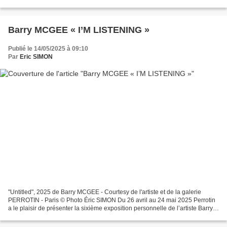
reconnaissance — écrire son nom, marquer...
Barry MCGEE « I’M LISTENING »
Publié le 14/05/2025 à 09:10
Par
Eric SIMON
"Untitled", 2025 de Barry MCGEE - Courtesy de l'artiste et de la galerie
PERROTIN - Paris © Photo Éric SIMON Du 26 avril au 24 mai 2025 Perrotin
a le plaisir de présenter la sixième exposition personnelle de l’artiste Barry
McGee, la deuxième dans la...