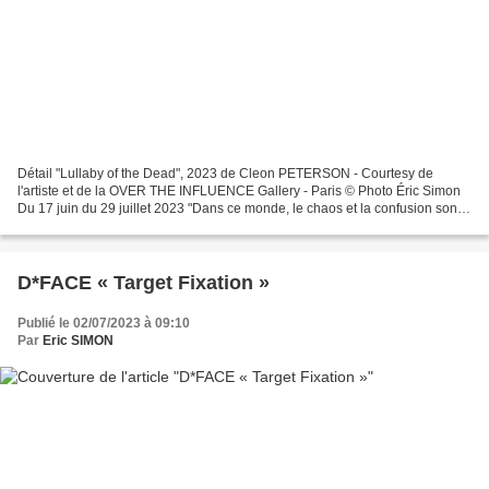
Détail "Lullaby of the Dead", 2023 de Cleon PETERSON - Courtesy de
l'artiste et de la OVER THE INFLUENCE Gallery - Paris © Photo Éric Simon
Du 17 juin du 29 juillet 2023 "Dans ce monde, le chaos et la confusion sont
devenus la norme. Il n’y pas d’espoir...
D*FACE « Target Fixation »
Publié le 02/07/2023 à 09:10
Par
Eric SIMON