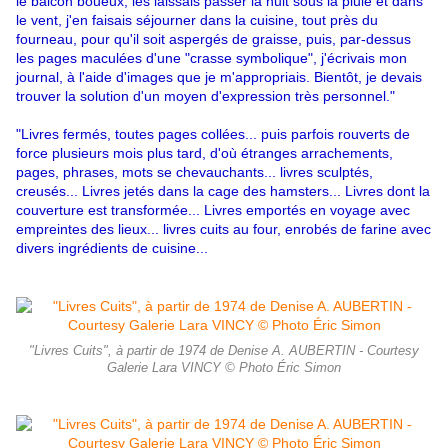
le balcon boueux, les laissais passer la nuit sous la pluie et dans
le vent, j'en faisais séjourner dans la cuisine, tout près du
fourneau, pour qu'il soit aspergés de graisse, puis, par-dessus
les pages maculées d'une "crasse symbolique", j'écrivais mon
journal, à l'aide d'images que je m'appropriais. Bientôt, je devais
trouver la solution d'un moyen d'expression très personnel."
"Livres fermés, toutes pages collées... puis parfois rouverts de
force plusieurs mois plus tard, d'où étranges arrachements,
pages, phrases, mots se chevauchants... livres sculptés,
creusés... Livres jetés dans la cage des hamsters... Livres dont la
couverture est transformée... Livres emportés en voyage avec
empreintes des lieux... livres cuits au four, enrobés de farine avec
divers ingrédients de cuisine...
"Livres Cuits", à partir de 1974 de Denise A. AUBERTIN - Courtesy
Galerie Lara VINCY © Photo Éric Simon