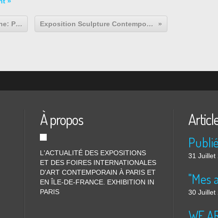
nt »
Exposition Peinture Contemporaine: Peter STÄMPFLI « STÄMPFLI POP (1963-1964) »
Exposition Sculpture Contemporaine : Rina BANERJEE "Native Naked..."
À propos
Articl
L'ACTUALITÉ DES EXPOSITIONS
31 Juille
ET DES FOIRES INTERNATIONALES
D'ART CONTEMPORAIN À PARIS ET
"Mes 
EN ÎLE-DE-FRANCE. EXHIBITION IN
PARIS
30 Juille
WE ARE