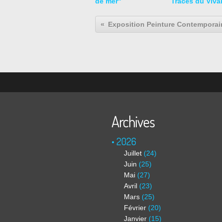
de mer"
Traces du Viva
Archives
2026
Juillet
(24)
Juin
(25)
Mai
(27)
Avril
(23)
Mars
(25)
Février
(20)
Janvier
(15)