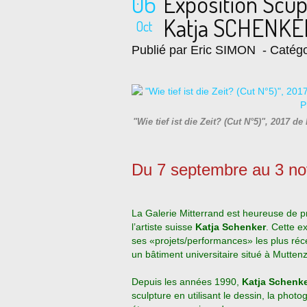
06
Exposition Scu
Katja SCHENKER
Oct
Publié par Eric SIMON
- Catégo
"Wie tief ist die Zeit? (Cut N°5)", 2017
Du 7 septembre au 3 n
La Galerie Mitterrand est heureuse de p
l’artiste suisse
Katja Schenker
.
Cette ex
ses «projets/performances» les plus ré
un bâtiment universitaire situé à Mutten
Depuis les années 1990,
Katja Schenk
sculpture en utilisant le dessin, la phot