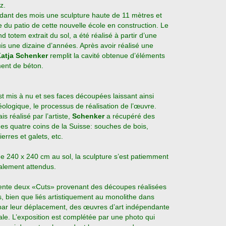
z.
endant des mois une sculpture haute de 11 mètres et
 du patio de cette nouvelle école en
construction. Le
totem extrait du sol, a été réalisé à partir d’une
is une dizaine d’années. Après avoir réalisé une
atja Schenker
remplit la cavité obtenue d’éléments
ent de béton.
 est mis à nu et ses faces découpées laissant ainsi
éologique, le processus de réalisation de l’œuvre.
is réalisé par l’artiste,
Schenker
a récupéré des
es quatre coins de la Suisse: souches de bois,
erres et galets, etc.
de 240 x 240 cm au sol, la sculpture s’est patiemment
ialement attendus.
ésente deux «Cuts» provenant des découpes réalisées
, bien que liés artistiquement au monolithe dans
 par leur déplacement, des œuvres d’art indépendante
iale. L’exposition est complétée par une photo qui