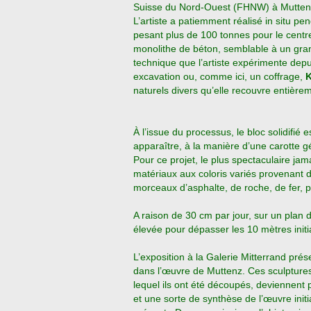
Suisse du Nord-Ouest (FHNW) à Mutten
L’artiste a patiemment réalisé in situ p
pesant plus de 100 tonnes pour le centre
monolithe de béton, semblable à un grand 
technique que l’artiste expérimente depu
excavation ou, comme ici, un coffrage,
K
naturels divers qu’elle
recouvre entièrem
À l’issue du processus, le bloc solidifié
apparaître, à la manière d’une carotte g
Pour ce projet, le plus spectaculaire jama
matériaux aux coloris variés provenant d
morceaux d’asphalte, de roche, de fer, pi
A raison de 30 cm par jour, sur un plan 
élevée pour dépasser les 10 mètres init
L’exposition à la Galerie Mitterrand pr
dans l’œuvre de Muttenz. Ces sculptures
lequel ils ont été découpés, deviennent
et une sorte de synthèse de l’œuvre init