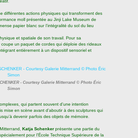
atif.
ise différentes actions physiques qui transforment des
rformance moll présentée au Jinji Lake Museum de
ense papier blanc sur l’intégralité du sol du lieu
ysique et spatiale de son travail. Pour sa
r
coupe un paquet de cordes qui déploie des ride
aux
ntégrant entièrement à un dispositif sensoriel et
a SCHENKER - Courtesy Galerie Mitterrand © Photo Éric
Simon
mplexes, qui partent souvent d’une intention
uis mise en scène avant d’aboutir à des sculptures qui
jusqu’à devenir parfois des objets de mémoire.
 Mitterrand,
Katja Schenker
présente une partie du
spécialement pour l'École Technique Supérieure de la