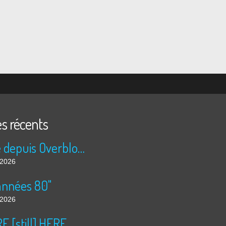
es récents
Publié depuis Overblog et Facebook
t 2026
années 80"
t 2026
 [still] HERE