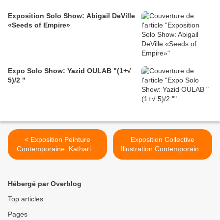
Exposition Solo Show: Abigail DeVille
«Seeds of Empire»
Expo Solo Show: Yazid OULAB "(1+√
5)/2 "
< Exposition Peinture
Exposition Collective
Contemporaine: Katharina
Illustration Contemporaine:
ZIEMKE « La lune, comme
HEY! Gallery Show #2 >
un sabre blanc »
Hébergé par Overblog
Top articles
Pages