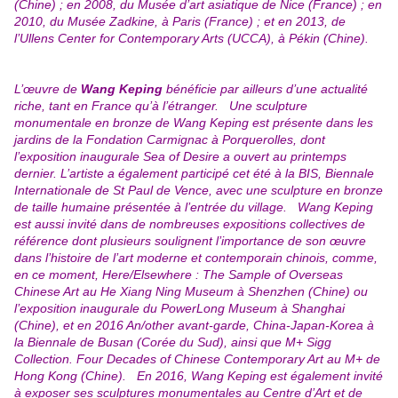
(Chine) ; en 2008, du Musée d’art asiatique de Nice (France) ; en
2010, du Musée Zadkine, à Paris (France) ; et en 2013, de
l’Ullens Center for Contemporary Arts (UCCA), à Pékin (Chine).
L’œuvre de
Wang Keping
bénéficie par ailleurs d’une actualité
riche, tant en France qu’à l’étranger. Une sculpture
monumentale en bronze de Wang Keping est présente dans les
jardins de la Fondation Carmignac à Porquerolles, dont
l’exposition inaugurale Sea of Desire a ouvert au printemps
dernier. L’artiste a également participé cet été à la BIS, Biennale
Internationale de St Paul de Vence, avec une sculpture en bronze
de taille humaine présentée à l’entrée du village. Wang Keping
est aussi invité dans de nombreuses expositions collectives de
référence dont plusieurs soulignent l’importance de son œuvre
dans l’histoire de l’art moderne et contemporain chinois, comme,
en ce moment, Here/Elsewhere : The Sample of Overseas
Chinese Art au He Xiang Ning Museum à Shenzhen (Chine) ou
l’exposition inaugurale du PowerLong Museum à Shanghai
(Chine), et en 2016 An/other avant-garde, China-Japan-Korea à
la Biennale de Busan (Corée du Sud), ainsi que M+ Sigg
Collection. Four Decades of Chinese Contemporary Art au M+ de
Hong Kong (Chine). En 2016, Wang Keping est également invité
à exposer ses sculptures monumentales au Centre d’Art et de