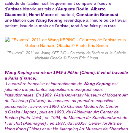
solitude de l’atelier, soit fréquemment comparé à l’œuvre
d’artistes historiques tels qu’
Auguste Rodin
,
Alberto
Giacometti
,
Henri Moore
et, surtout,
Constantin Brancusi
-
une filiation que
Wang Keping
revendique à l’heure où ce travail
patient, issu de la main de l’artiste, tend à se faire plus rare.
"Ex-voto", 2011 de Wang KEPING - Courtesy de l'artiste et la Galerie
Nathalie Obadia © Photo Éric Simon
Wang Keping est né en 1949 à Pékin (Chine). II vit et travaille
à Paris (France).
La carrière française et internationale de
Wang Keping
est
jalonnée d’importantes expositions monographiques
institutionnelles. En 1989, l’Asia University Museum of Modern Art
de Taichung (Taïwan), lui consacre sa première exposition
personnelle ; suivie, en 1990, du Chinese Modern Art Center
d’Osaka (Japon) ; puis en 1993, de l’Aidekman Art Center de
Boston (Etats-Unis) ; en 1994, du Museum für Kunsthandwerk de
Francfort (Allemagne) ; en 1997, du HKUST Center for Arts de
Hong Kong (Chine) et du He Xiangning Art Museum de Shenzhen