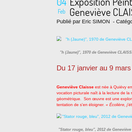
04
Exposition Pein
Geneviève CLA
Feb
Publié par Eric SIMON
- Catégo
"h (Jaune)", 1970 de Geneviève CLAISS
Du 17 janvier au 9 mars
Geneviève Claisse
est née à Quiévy en
vocation picturale naît à la lecture de la 
géométrique. Son œuvre est une explorat
tentation de s'en éloigner.
« Écolière, j’é
"Stator rouge, bleu", 2012 de Genevièv