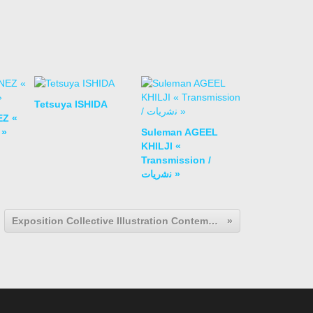
Tetsuya ISHIDA
EZ «
 »
Suleman AGEEL
KHILJI «
Transmission /
ﻧﺷرﯾﺎت »
Exposition Collective Illustration Contemporaine: CHOIX MULTIPLES ESTAMPES DE LA COLLECTION MEL PUBLISHER