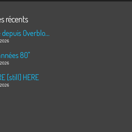
es récents
Publié depuis Overblog et Facebook
t 2026
années 80"
t 2026
 [still] HERE
t 2026