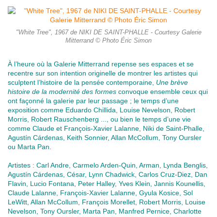
"White Tree", 1967 de NIKI DE SAINT-PHALLE - Courtesy Galerie
Mitterrand © Photo Éric Simon
À l’heure où la Galerie Mitterrand repense ses espaces et se
recentre sur son intention originelle de montrer les artistes qui
sculptent l’histoire de la pensée contemporaine,
Une brève
histoire de la modernité des formes
convoque ensemble ceux qui
ont façonné la galerie par leur passage ; le temps d’une
exposition comme Eduardo Chillida, Louise Nevelson, Robert
Morris, Robert Rauschenberg ..., ou bien le temps d’une vie
comme Claude et François-Xavier Lalanne, Niki de Saint-Phalle,
Agustín Cárdenas, Keith Sonnier, Allan McCollum, Tony Oursler
ou Marta Pan.
Artistes : Carl Andre, Carmelo Arden-Quin, Arman, Lynda Benglis,
Agustín Cárdenas, César, Lynn Chadwick, Carlos Cruz-Diez, Dan
Flavin, Lucio Fontana, Peter Halley, Yves Klein, Jannis Kounellis,
Claude Lalanne, François-Xavier Lalanne, Gyula Kosice, Sol
LeWitt, Allan McCollum, François Morellet, Robert Morris, Louise
Nevelson, Tony Oursler, Marta Pan, Manfred Pernice, Charlotte