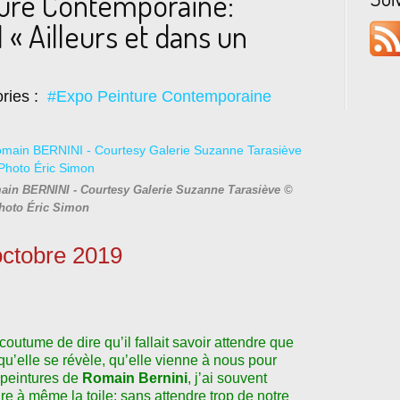
ture Contemporaine:
« Ailleurs et dans un
ries :
#Expo Peinture Contemporaine
main BERNINI - Courtesy Galerie Suzanne Tarasiève ©
hoto Éric Simon
octobre 2019
 coutume de dire qu
ʼ
il fallait savoir attendre que
 qu
ʼ
elle se révèle, qu
ʼ
elle vienne à nous pour
 peintures de
Romain Bernini
, j
ʼ
ai souvent
re à même la toile: sans attendre trop de notre