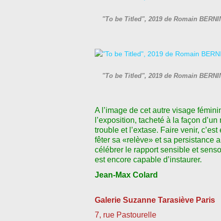
"To be Titled", 2019 de Romain BERNIN
"To be Titled", 2019 de Romain BERNIN
A l
ʼ
image de cet autre visage fémini
l
ʼ
exposition, tacheté à la façon d
ʼ
un 
trouble et l
ʼ
extase. Faire venir, c
ʼ
est
fêter sa «relève» et sa persistance a
célébrer le rapport sensible et sens
est encore capable d
ʼ
instaurer.
Jean-Max Colard
Galerie Suzanne Tarasiève Paris
7, rue Pastourelle