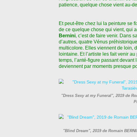
patience, quelque chose vient au-d
Et peut-être chez lui la peinture se fi
de ce quelque chose qui vient, qui a
Bernini
, c
ʼ
est de faire venir. Dans 
d
ʼ
autres, quatre Vénus préhistorique
multicolore. Elles viennent de loin
lointaine. Et l
ʼ
artiste les fait venir a
temps, l
ʼ
anté-figure passant devant l
deviennent par moments presque p
"Dress Sexy at my Funeral", 2019 de R
P
"Blind Dream", 2019 de Romain BERNIN