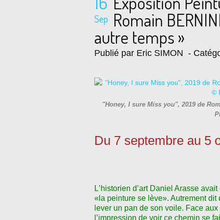
16
Exposition Pein
Romain BERNINI 
Sep
autre temps »
Publié par Eric SIMON
- Catégo
"Honey, I sure Miss you", 2019 de Ro
P
Du 7 septembre au 5 
L
ʼ
historien d
ʼ
art Daniel Arasse avait
«la peinture se lève». Autrement dit
lever un pan de son voile. Face aux
l
ʼ
impression de voir ce chemin se fai