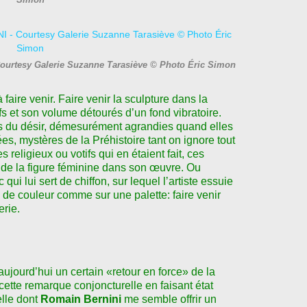
Courtesy Galerie Suzanne Tarasiève © Photo Éric Simon
faire venir. Faire venir la sculpture dans la
fs et son volume détourés d
ʼ
un fond vibratoire.
ets du désir, démesurément agrandies quand elles
es, mystères de la Préhistoire tant on ignore tout
 religieux ou votifs qui en étaient fait, ces
 de la figure féminine dans son œuvre. Ou
 qui lui sert de chiffon, sur lequel l
ʼ
artiste essuie
de couleur comme sur une palette: faire venir
erie.
aujourd
ʼ
hui un certain «retour en force» de la
cette remarque conjoncturelle en faisant état
elle dont
Romain Bernini
me semble offrir un