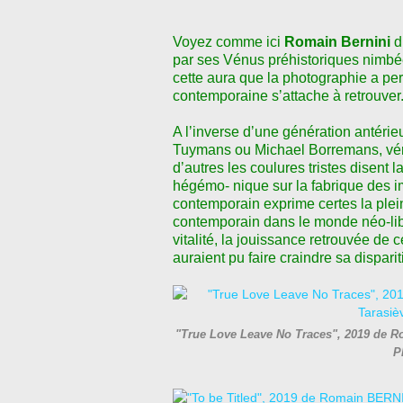
Voyez comme ici
Romain Bernini
d
par ses Vénus préhistoriques nimbé
cette aura que la photographie a pe
contemporaine s
ʼ
attache à retrouver
A l
ʼ
inverse d
ʼ
une génération antérieu
Tuymans ou Michael Borremans, vérit
d
ʼ
autres les coulures tristes disent 
hégémo- nique sur la fabrique des i
contemporain exprime certes la plei
contemporain dans le monde néo-lib
vitalité, la jouissance retrouvée de 
auraient pu faire craindre sa disparit
"True Love Leave No Traces", 2019 de R
P