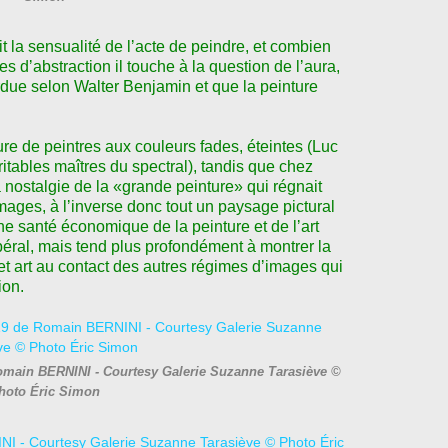
it la sensualité de l
ʼ
acte de peindre, et combien
es d
ʼ
abstraction il touche à la question de l
ʼ
aura,
rdue selon Walter Benjamin et que la peinture
.
re de peintres aux couleurs fades, éteintes (Luc
ables maîtres du spectral), tandis que chez
la nostalgie de la «grande peinture» qui régnait
mages, à l
ʼ
inverse donc tout un paysage pictural
ne santé économique de la peinture et de l
ʼ
art
éral, mais tend plus profondément à montrer la
cet art au contact des autres régimes d
ʼ
images qui
ion.
omain BERNINI - Courtesy Galerie Suzanne Tarasiève ©
hoto Éric Simon