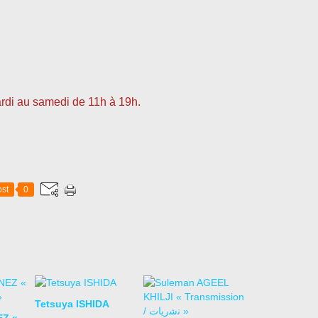
ardi au samedi de 11h à 19h.
st
0
Tetsuya ISHIDA
EZ «