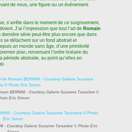
evant de nous, une figure ou un événement.
xe, s
ʼ
arrête dans le moment de ce surgissement,
dvient. J
ʼ
ai l
ʼ
impression que tout l
ʼ
art de
Romain
sa dernière série peut-être plus encore que dans
s se détachent sur un fond abstrait et
, depuis un monde sans âge, d
ʼ
une primitivité
u premier plan, renversant l
ʼ
ordre linéaire du
a période abstraite, au point qu
ʼ
elles en
op.
omain BERNINI - Courtesy Galerie Suzanne Tarasiève ©
hoto Éric Simon
I - Courtesy Galerie Suzanne Tarasiève © Photo Éric
Simon