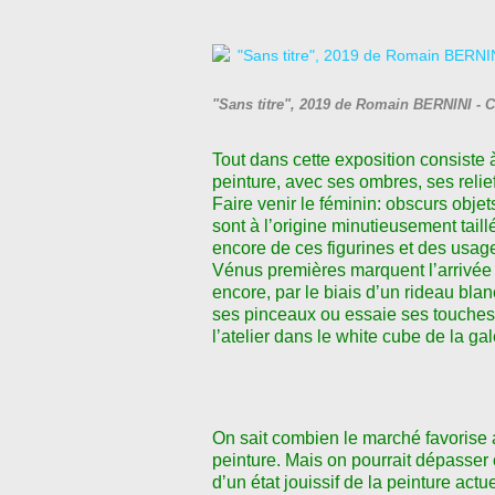
"Sans titre", 2019 de Romain BERNINI - 
Tout dans cette exposition consiste à 
peinture, avec ses ombres, ses relie
Faire venir le féminin: obscurs obj
sont à l
ʼ
origine minutieusement taillé
encore de ces figurines et des usages
Vénus premières marquent l
ʼ
arrivée
encore, par le biais d
ʼ
un rideau blanc
ses pinceaux ou essaie ses touches 
l
ʼ
atelier dans le white cube de la gal
On sait combien le marché favorise 
peinture. Mais on pourrait dépasser 
d
ʼ
un état jouissif de la peinture actu