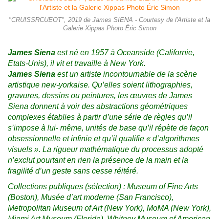
"CRUISSRCUEOT", 2019 de James SIENA - Courtesy de l'Artiste et la
Galerie Xippas Photo Éric Simon
James Siena
est né en 1957 à Oceanside (Californie,
Etats-Unis), il vit et travaille à New York.
James Siena
est un artiste incontournable de la scène
artistique new-yorkaise. Qu’elles soient lithographies,
gravures, dessins ou peintures, les œuvres de James
Siena donnent à voir des abstractions géométriques
complexes établies à partir d’une série de règles qu’il
s’impose à lui- même, unités de base qu’il répète de façon
obsessionnelle et infinie et qu’il qualifie « d’algorithmes
visuels ». La rigueur mathématique du processus adopté
n’exclut pourtant en rien la présence de la main et la
fragilité d’un geste sans cesse réitéré.
Collections publiques (sélection) : Museum of Fine Arts
(Boston), Musée d’art moderne (San Francisco),
Metropolitan Museum of Art (New York), MoMA (New York),
Miami Art Museum (Florida), Whitney Museum of American