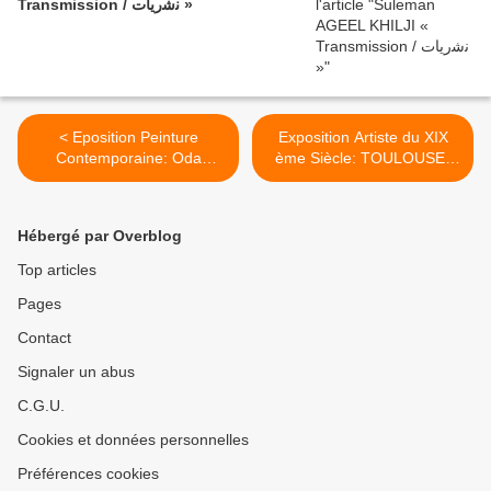
Transmission / ﻧﺷرﯾﺎت »
< Eposition Peinture
Exposition Artiste du XIX
Contemporaine: Oda
ème Siècle: TOULOUSE-
JAUNE « Beyond Gravity »
LAUTREC « Résolument
moderne » >
Hébergé par Overblog
Top articles
Pages
Contact
Signaler un abus
C.G.U.
Cookies et données personnelles
Préférences cookies