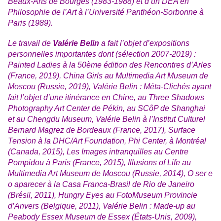
Beaux-Arts de Bourges (1983-1988) et d’un DEA en
Philosophie de l’Art à l’Université Panthéon-Sorbonne à
Paris (1989).
Le travail de
Valérie Belin
a fait l’objet d’expositions
personnelles importantes dont (sélection 2007-2019) :
Painted Ladies à la 50ème édition des Rencontres d’Arles
(France, 2019), China Girls au Multimedia Art Museum de
Moscou (Russie, 2019), Valérie Belin : Méta-Clichés ayant
fait l’objet d’une itinérance en Chine, au Three Shadows
Photography Art Center de Pékin, au SCôP de Shanghai
et au Chengdu Museum, Valérie Belin à l’Institut Culturel
Bernard Magrez de Bordeaux (France, 2017), Surface
Tension à la DHC/Art Foundation, Phi Center, à Montréal
(Canada, 2015), Les Images intranquilles au Centre
Pompidou à Paris (France, 2015), Illusions of Life au
Multimedia Art Museum de Moscou (Russie, 2014), O ser e
o aparecer à la Casa Franca-Brasil de Rio de Janeiro
(Brésil, 2011), Hungry Eyes au FotoMuseum Provincie
d’Anvers (Belgique, 2011), Valérie Belin : Made-up au
Peabody Essex Museum de Essex (États-Unis, 2009),