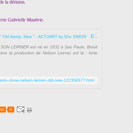
de la dérision
.
lerie Gabrielle Maubrie.
Expo Solo Show: Nelson LEIRNER " Old &amp; New " - ACTUART by Eric SIMON
ELSON LEIRNER est né en 1932 à Sao Paulo, Brésil
nime la production de Nelson Leirner est là : forte
o-solo-show-nelson-leirner-old-new-122356577.html
st
0