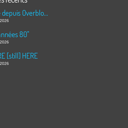
Publié depuis Overblog et Facebook
t 2026
années 80"
t 2026
 [still] HERE
t 2026