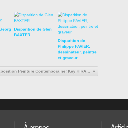
 Georg
Disparition de Glen
BAXTER
Disparition de
Philippe FAVIER,
dessinateur, peintre
et graveur
Exposition Peinture Contemporaine: Key HIRAGA, Paris 1964-1974
À propos
Articl