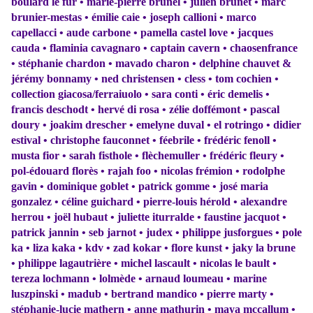
boulard le fur • marie-pierre brunel • julien brunet • marc
brunier-mestas • émilie caie • joseph callioni • marco
capellacci • aude carbone • pamella castel love • jacques
cauda • flaminia cavagnaro • captain cavern • chaosenfrance
• stéphanie chardon • mavado charon • delphine chauvet &
jérémy bonnamy • ned christensen • cless • tom cochien •
collection giacosa/ferraiuolo • sara conti • éric demelis •
francis deschodt • hervé di rosa • zélie doffémont • pascal
doury • joakim drescher • emelyne duval • el rotringo • didier
estival • christophe fauconnet • féebrile • frédéric fenoll •
musta fior • sarah fisthole • flèchemuller • frédéric fleury •
pol-édouard florès • rajah foo • nicolas frémion • rodolphe
gavin • dominique goblet • patrick gomme • josé maria
gonzalez • céline guichard • pierre-louis hérold • alexandre
herrou • joël hubaut • juliette iturralde • faustine jacquot •
patrick jannin • seb jarnot • judex • philippe jusforgues • pole
ka • liza kaka • kdv • zad kokar • flore kunst • jaky la brune
• philippe lagautrière • michel lascault • nicolas le bault •
tereza lochmann • lolmède • arnaud loumeau • marine
luszpinski • madub • bertrand mandico • pierre marty •
stéphanie-lucie mathern • anne mathurin • maya mccallum •