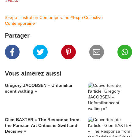
19h30
.
#Expo Illustration Contemporaine
#Expo Collective
Contemporaine
Partager
Vous aimerez aussi
Gregory JACOBSEN « Unfamiliar
scent wafting »
Glen BAXTER « The Response from
the Parisian Art Critics is Swift and
Decisive »