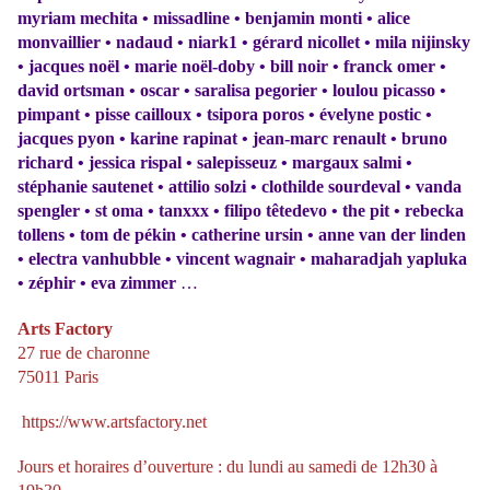
myriam mechita • missadline • benjamin monti • alice
monvaillier • nadaud • niark1 • gérard nicollet • mila nijinsky
• jacques noël • marie noël-doby • bill noir • franck omer •
david ortsman • oscar • saralisa pegorier • loulou picasso •
pimpant • pisse cailloux • tsipora poros • évelyne postic •
jacques pyon • karine rapinat • jean-marc renault • bruno
richard • jessica rispal • salepisseuz • margaux salmi •
stéphanie sautenet • attilio solzi • clothilde sourdeval • vanda
spengler • st oma • tanxxx • filipo têtedevo • the pit • rebecka
tollens • tom de pékin • catherine ursin • anne van der linden
• electra vanhubble • vincent wagnair • maharadjah yapluka
• zéphir • eva zimmer
…
Arts Factory
27 rue de charonne
75011 Paris
https://www.artsfactory.net
Jours et horaires d’ouverture : du lundi au samedi de 12h30 à