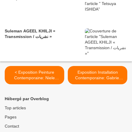
Suleman AGEEL KHILJI «
Transmission / ﻧﺷرﯾﺎت »
< Exposition Peinture
Exposition Installation
Contemporaine: Niele
Contemporaine: Gabriel
TORONI "Un tout de
RICO « NATURE LOVES
différences"
TO HIDE » >
Hébergé par Overblog
Top articles
Pages
Contact