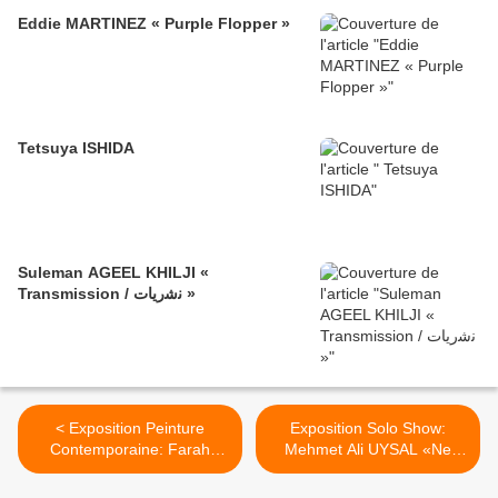
Eddie MARTINEZ « Purple Flopper »
Tetsuya ISHIDA
Suleman AGEEL KHILJI «
Transmission / ﻧﺷرﯾﺎت »
< Exposition Peinture
Exposition Solo Show:
Contemporaine: Farah
Mehmet Ali UYSAL «Ne
ATASSI «Paintings»
m’abandonne pas» >