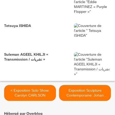
Tetsuya ISHIDA
Suleman AGEEL KHILJI «
Transmission / ﻧﺷرﯾﺎت »
< Exposition Solo Show:
Exposition Sculpture
Carolyn CARLSON
Contemporaine: Johan
CRETEN « ENTRACTE » >
Hébergé par Overblog