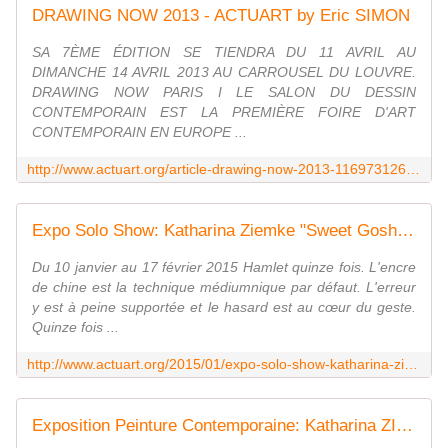
DRAWING NOW 2013 - ACTUART by Eric SIMON
SA 7ÈME ÉDITION SE TIENDRA DU 11 AVRIL AU
DIMANCHE 14 AVRIL 2013 AU CARROUSEL DU LOUVRE.
DRAWING NOW PARIS I LE SALON DU DESSIN
CONTEMPORAIN EST LA PREMIÈRE FOIRE D'ART
CONTEMPORAIN EN EUROPE ...
http://www.actuart.org/article-drawing-now-2013-116973126.html
Expo Solo Show: Katharina Ziemke "Sweet Goshts Of Doubt" - ACTUART by Eric SIMON
Du 10 janvier au 17 février 2015 Hamlet quinze fois. L'encre
de chine est la technique médiumnique par défaut. L'erreur
y est à peine supportée et le hasard est au cœur du geste.
Quinze fois ...
http://www.actuart.org/2015/01/expo-solo-show-katharina-ziemke-sweet-goshts-of-doubt.html
Exposition Peinture Contemporaine: Katharina ZIEMKE " La lune, comme un sabre blanc " - ACTUART by Eric SIMON