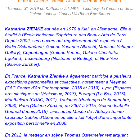
"Tempest 3", 2019 de Katharina ZIEMKE - Courtesy de l'artiste et de la
Galerie Isabelle Gounod © Photo Éric Simon
Katharina ZIEMKE
est née en 1979 à Kiel, en Allemagne. Elle a
étudié à l’École Nationale Supérieure des Beaux-Arts de Paris.
Depuis 2002, ses œuvres ont régulièrement été exposées à
Berlin (Schaubühne, Galerie Susanne Albrecht, Manzoni Schäper
Gallery), Copenhague (Galerie Benoni, Galerie Christoffer
Egelund), Luxembourg (Nosbaum & Reding), et New York
(Galerie Zürcher).
En France,
Katharina Ziemke
a également participé à plusieurs
expositions personnelles et collectives, notamment à Meymac
(CAC Centre d’Art Contemporain, 2018 et 2019), Lyon (Espaces
arts plastiques de Vénissieux, 2017), Bourges (La Box, 2015),
Montbéliard (CRAC, 2011), Toulouse (Printemps de Septembre,
2008), Paris (Galerie Zürcher, de 2007 à 2015, Galerie Isabelle
Gounod depuis 2018), ainsi qu’au Musée de l’Abbaye Sainte-
Croix aux Sables d’Olonnes où elle a fait l’objet d’une importante
exposition personnelle en 2008.
En 2012, le metteur en scène Thomas Ostermeier remarquant