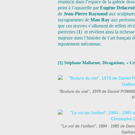
réuni(e)s dans l’espace de la galerie de
peint à l’aquarelle par
Eugène Delacro
de
Jean-Pierre Raynaud
aux sculpture
rayogrammes de
Man Ray
aux performa
que ces œuvres s’allument de reflets réc
pierreries (
1
) et révèlent ainsi la richess
majeure dans l’histoire de l’art français
injustement méconnue.
[1] Stéphane Mallarmé, Divagations, « Cri
"Brulure du ciel", 1978 de Daniel POMME
P
"Le vol de l'enfant", 1984 - 1985 de D
Gailla