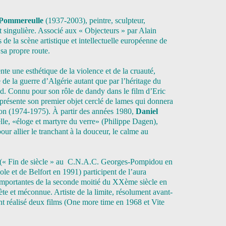
 Pommereulle
(1937-2003), peintre, sculpteur,
st singulière. Associé aux « Objecteurs » par Alain
 de la scène artistique et intellectuelle européenne de
 sa propre route.
nte une esthétique de la violence et de la cruauté,
e la guerre d’Algérie autant que par l’héritage du
ud. Connu pour son rôle de dandy dans le film d’Eric
présente son premier objet cerclé de lames qui donnera
ion (1974-1975). À partir des années 1980,
Daniel
lle, «éloge et martyre du verre» (Philippe Dagen),
our allier le tranchant à la douceur, le calme au
 (« Fin de siècle » au C.N.A.C. Georges-Pompidou en
le et de Belfort en 1991) participent de l’aura
 importantes de la seconde moitié du XXème siècle en
ète et méconnue. Artiste de la limite, résolument avant-
t réalisé deux films (One more time en 1968 et Vite