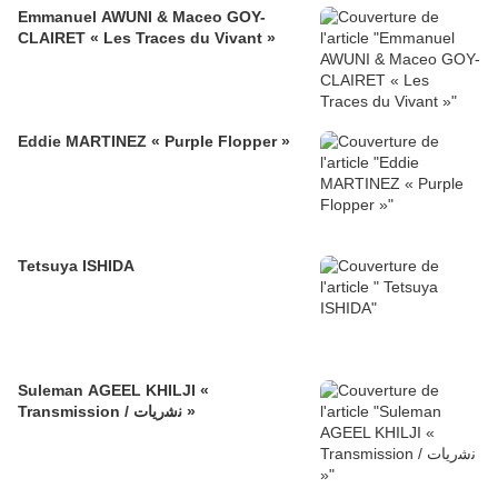
Emmanuel AWUNI & Maceo GOY-
CLAIRET « Les Traces du Vivant »
Eddie MARTINEZ « Purple Flopper »
Tetsuya ISHIDA
Suleman AGEEL KHILJI «
Transmission / ﻧﺷرﯾﺎت »