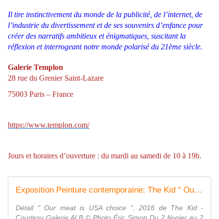
Il tire instinctivement du monde de la publicité, de l’internet, de
l’industrie du divertissement et de ses souvenirs d’enfance pour
créer des narratifs ambitieux et énigmatiques, suscitant la
réflexion et interrogeant notre monde polarisé du 21ème siècle.
Galerie Templon
28 rue du Grenier Saint-Lazare
75003 Paris – France
https://www.templon.com/
Jours et horaires d’ouverture : du mardi au samedi de 10 à 19h.
Exposition Peinture contemporaine: The Kid " Our meat is USA choice " - ACTUART by Eric SIMON
Détail " Our meat is USA choice ", 2018 de The Kid -
Courtesy Galerie ALB © Photo Éric Simon Du 2 février au 2