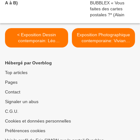
A à B)
< Exposition Dessin
Exposition Photographique
contemporain: Léo
contemporaine: Vivian
DORFNER "We're living in a
MAIER >
Social Network"
Hébergé par Overblog
Top articles
Pages
Contact
Signaler un abus
C.G.U.
Cookies et données personnelles
Préférences cookies