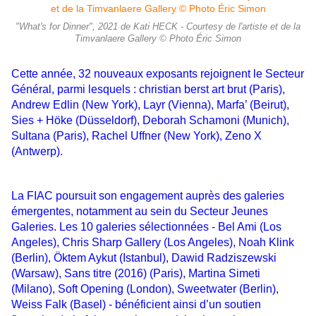
"What's for Dinner", 2021 de Kati HECK - Courtesy de l'artiste et de la
Timvanlaere Gallery © Photo Éric Simon
Cette année, 32 nouveaux exposants rejoignent le Secteur
Général, parmi lesquels : christian berst art brut (Paris),
Andrew Edlin (New York), Layr (Vienna), Marfa’ (Beirut),
Sies + Höke (Düsseldorf), Deborah Schamoni (Munich),
Sultana (Paris), Rachel Uffner (New York), Zeno X
(Antwerp).
La FIAC poursuit son engagement auprès des galeries
émergentes, notamment au sein du Secteur Jeunes
Galeries. Les 10 galeries sélectionnées - Bel Ami (Los
Angeles), Chris Sharp Gallery (Los Angeles), Noah Klink
(Berlin), Öktem Aykut (Istanbul), Dawid Radziszewski
(Warsaw), Sans titre (2016) (Paris), Martina Simeti
(Milano), Soft Opening (London), Sweetwater (Berlin),
Weiss Falk (Basel) - bénéficient ainsi d’un soutien