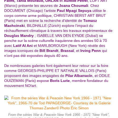
Fatmi, Tania Mouraud, ORLAN
et
Aurélie Pétrel
, LOFT ART
(Maroc) présente les œuvres de
Joana Choumali
. Chez
DOCUMENT (Chicago) l’artiste
Paul Mpagi Sepuya
utilise le
corps comme arme politique, CHRISTIAN BERST ART BRUT
(Paris) met en scène la recherche d’identité de
Tomasz
Machcinski
, BILDHALLE (Zürich) explore l’impact du
réchauffement climatique à travers les travaux expérimentaux de
Douglas Mandry
; ISABELLE VAN DEN EYNDE (Dubaï) se
penche sur la scène culturelle iraquienne des années 50 à 70
avec
Latif Al Ani
et MARLBOROUGH (New York) révèle des
images iconiques de
Bill Brandt
,
Brassaï
, et
Irving Penn
qui
n’ont pas été exposées depuis 40 ans.
De nombreuses galeries font également leur retour sur la foire
comme GEORGES-PHILIPPE ET NATHALIE VALLOIS (Paris)
proposent des images engagées de
Pilar Albarracín
, et ODILE
OUIZEMAN (Paris) expose
Boris Lurie
, membre fondateur du
mouvement NO!art.
From the séries War & Peacein New York 1966 - 1971 "New York",