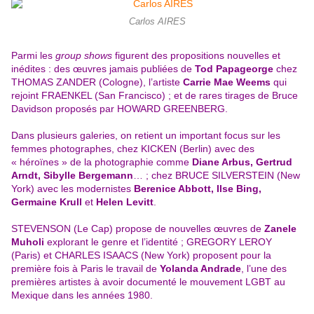
Carlos AIRES
Parmi les
group shows
figurent des propositions nouvelles et
inédites : des œuvres jamais publiées de
Tod Papageorge
chez
THOMAS ZANDER (Cologne), l’artiste
Carrie Mae Weems
qui
rejoint FRAENKEL (San Francisco) ; et de rares tirages de Bruce
Davidson proposés par HOWARD GREENBERG.
Dans plusieurs galeries, on retient un important focus sur les
femmes photographes, chez KICKEN (Berlin) avec des
« héroïnes » de la photographie comme
Diane Arbus, Gertrud
Arndt, Sibylle Bergemann
… ; chez BRUCE SILVERSTEIN (New
York) avec les modernistes
Berenice Abbott, Ilse Bing,
Germaine Krull
et
Helen Levitt
.
STEVENSON (Le Cap) propose de nouvelles œuvres de
Zanele
Muholi
explorant le genre et l’identité ; GREGORY LEROY
(Paris) et CHARLES ISAACS (New York) proposent pour la
première fois à Paris le travail de
Yolanda Andrade
, l’une des
premières artistes à avoir documenté le mouvement LGBT au
Mexique dans les années 1980.