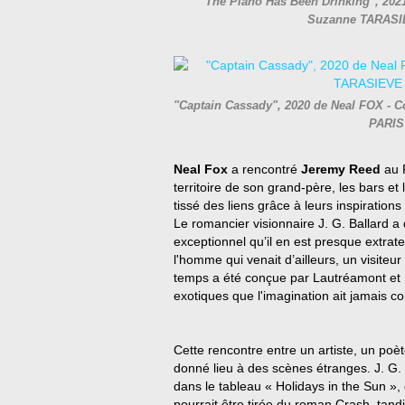
"The Piano Has Been Drinking", 2021 
Suzanne TARASI
"Captain Cassady", 2020 de Neal FOX - Co
PARIS
Neal Fox
a rencontré
Jeremy Reed
au 
territoire de son grand-père, les bars et 
tissé des liens grâce à leurs inspiratio
Le romancier visionnaire J. G. Ballard a 
exceptionnel qu’il en est presque extrat
l'homme qui venait d’ailleurs, un visite
temps a été conçue par Lautréamont et S
exotiques que l'imagination ait jamais c
Cette rencontre entre un artiste, un poèt
donné lieu à des scènes étranges. J. G. B
dans le tableau « Holidays in the Sun »
pourrait être tirée du roman Crash, tand