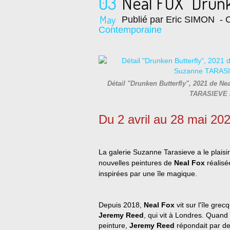
03
Neal FOX "Drunk
May
Publié par Eric SIMON
- C
Contemporaine
Détail "Drunken Butterfly", 2021 de Nea
TARASIEVE 
Du 2 avril au 28 mai 20
La galerie Suzanne Tarasieve a le plaisi
nouvelles peintures de
Neal Fox
réalisé
inspirées par une île magique.
Depuis 2018,
Neal Fox
vit sur l'île gr
Jeremy Reed
, qui vit à Londres. Quand
peinture,
Jeremy Reed
répondait par d