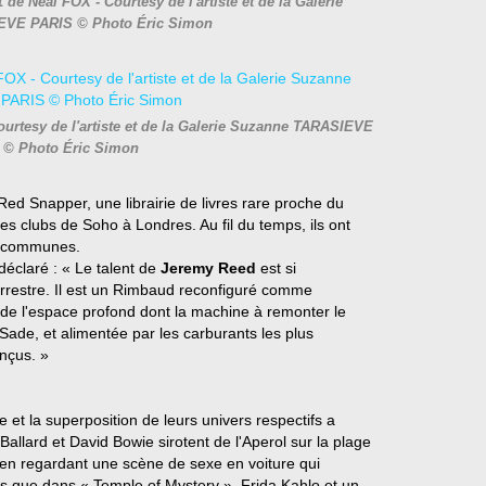
de Neal FOX - Courtesy de l'artiste et de la Galerie
EVE PARIS © Photo Éric Simon
urtesy de l'artiste et de la Galerie Suzanne TARASIEVE
 © Photo Éric Simon
Red Snapper, une librairie de livres rare proche du
les clubs de Soho à Londres. Au fil du temps, ils ont
ns communes.
déclaré : « Le talent de
Jeremy Reed
est si
errestre. Il est un Rimbaud reconfiguré comme
ur de l'espace profond dont la machine à remonter le
ade, et alimentée par les carburants les plus
onçus. »
e et la superposition de leurs univers respectifs a
allard et David Bowie sirotent de l'Aperol sur la plage
, en regardant une scène de sexe en voiture qui
is que dans « Temple of Mystery », Frida Kahlo et un