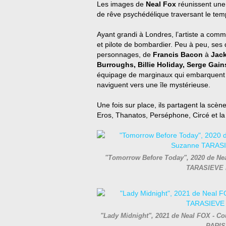
Les images de
Neal Fox
réunissent une
de rêve psychédélique traversant le temp
Ayant grandi à Londres, l’artiste a com
et pilote de bombardier. Peu à peu, ses
personnages, de
Francis Bacon
à
Jac
Burroughs, Billie Holiday, Serge Ga
équipage de marginaux qui embarquent s
naviguent vers une île mystérieuse.
Une fois sur place, ils partagent la sc
Eros, Thanatos, Perséphone, Circé et la
"Tomorrow Before Today", 2020 de Neal 
TARASIEVE 
"Lady Midnight", 2021 de Neal FOX - Cou