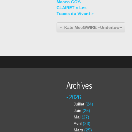
Maceo GOY-
CLAIRET « Les
Traces du Vivant »
Kate MccGWIRE «Undertow»
Archives
2026
Juillet
(24)
Juin
(25)
Mai
(27)
Avril
(23)
Mars
(25)