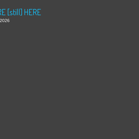
 [still] HERE
t 2026