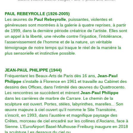
PAUL REBEYROLLE (1926-2005)
Les œuvres de
Paul Rebeyrolle
, puissantes, violentes et
généreuses sont montrées à la galerie à quatre reprises, à partir
de 1999, dans la dernière période créatrice de l’artiste. Elles sont
un appel à la liberté, une révolte contre l’injustice, l’intolérance,
l’asservissement de l’homme et de la nature, un véritable
témoignage de notre temps qui traque le réel de la manière la
plus sensorielle et instinctive possible.
JEAN-PAUL PHILIPPE (1944)
Fréquentant les Beaux-Arts de Paris dès 16 ans,
Jean-Paul
Philippe
s’installe à Florence en 1961 et travaille au Cabinet des
dessins des Offices, dans l’intimité des œuvres du Quattrocento.
Les rencontres se succèdent et mènent
Jean-Paul Philippe
dans les carrières de marbre de Carrare. Le chemin de la
sculpture est ouvert. Portes, stèles, labyrinthes, marelles... Son
œuvre majeure à ciel ouvert qu’il nomme le Site Transitoire,
s’inscrit, en 1993, dans l’austère et magnifique paysage des
Crêtes, morceau de ciel encadré sur les collines d’Asciano, face à
Sienne. L’EuroAirport Basel-Mulhouse-Freiburg inaugure en 2018
la sculpture Les dessous du ciel ou