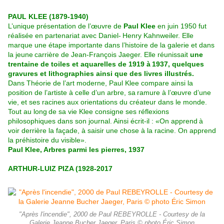
PAUL KLEE (1879-1940)
L’unique présentation de l’œuvre de
Paul Klee
en juin 1950 fut
réalisée en partenariat avec Daniel-
Henry Kahnweiler. Elle
marque une étape importante dans l’histoire de la galerie et dans
la jeune
carrière de Jean-François Jaeger. Elle réunissait
une
trentaine de toiles et aquarelles de 1919 à
1937, quelques
gravures et lithographies ainsi que des livres illustrés.
Dans Théorie de l’art moderne, Paul Klee compare ainsi la
position de l’artiste à celle d’un arbre, sa
ramure à l’œuvre d’une
vie, et ses racines aux orientations du créateur dans le monde.
Tout au long
de sa vie Klee consigne ses réflexions
philosophiques dans son journal. Ainsi écrit-il : «On apprend
à
voir derrière la façade, à saisir une chose à la racine. On apprend
la préhistoire du visible».
Paul Klee, Arbres parmi les pierres, 1937
ARTHUR-LUIZ PIZA (1928-2017
"Après l'incendie", 2000 de Paul REBEYROLLE - Courtesy de la
Galerie Jeanne Bucher Jaeger, Paris © photo Éric Simon