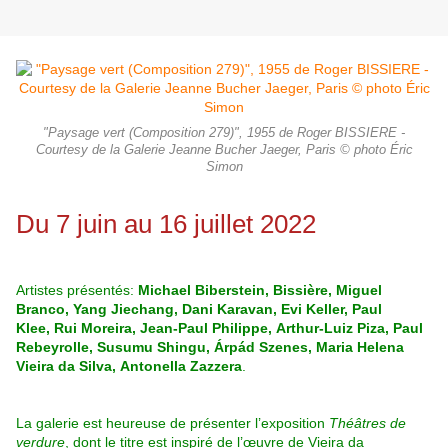
"Paysage vert (Composition 279)", 1955 de Roger BISSIERE -
Courtesy de la Galerie Jeanne Bucher Jaeger, Paris © photo Éric
Simon
Du 7 juin au 16 juillet 2022
Artistes présentés:
Michael Biberstein
,
Bissière
,
Miguel
Branco
,
Yang Jiechang
,
Dani Karavan
,
Evi Keller
,
Paul
Klee
,
Rui Moreira
,
Jean-Paul Philippe
,
Arthur-Luiz Piza
,
Paul
Rebeyrolle
,
Susumu Shingu
,
Árpád Szenes
,
Maria Helena
Vieira da Silva
,
Antonella Zazzera
.
La galerie est heureuse de présenter l’exposition
Théâtres de
verdure
, dont le titre est inspiré de l’œuvre de Vieira da