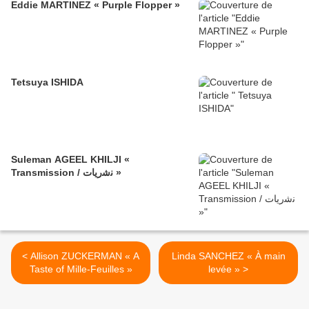
Eddie MARTINEZ « Purple Flopper »
Tetsuya ISHIDA
Suleman AGEEL KHILJI «
Transmission / ﻧﺷرﯾﺎت »
< Allison ZUCKERMAN « A
Linda SANCHEZ « À main
Taste of Mille-Feuilles »
levée » >