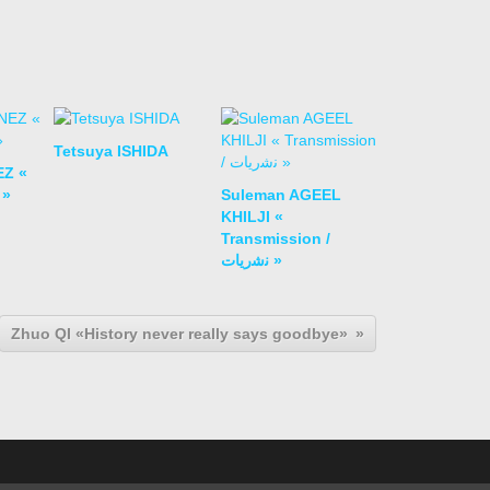
Tetsuya ISHIDA
EZ «
 »
Suleman AGEEL
KHILJI «
Transmission /
ﻧﺷرﯾﺎت »
Zhuo QI «History never really says goodbye»