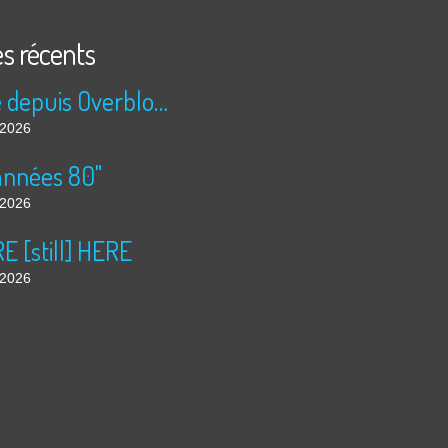
es récents
Publié depuis Overblog et Facebook
t 2026
années 80"
t 2026
 [still] HERE
t 2026