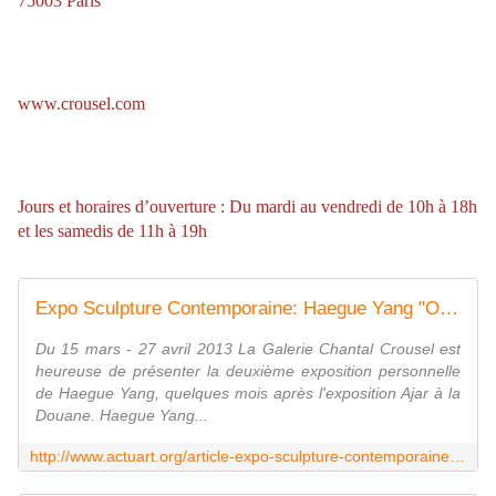
75003 Paris
www.crousel.com
Jours et horaires d’ouverture : Du mardi au vendredi de 10h à 18h
et les samedis de 11h à 19h
Expo Sculpture Contemporaine: Haegue Yang "Ovals and Circles" - ACTUART by Eric SIMON
Du 15 mars - 27 avril 2013 La Galerie Chantal Crousel est
heureuse de présenter la deuxième exposition personnelle
de Haegue Yang, quelques mois après l'exposition Ajar à la
Douane. Haegue Yang...
http://www.actuart.org/article-expo-sculpture-contemporaine-haegue-yang-ovals-and-circles-116332295.html